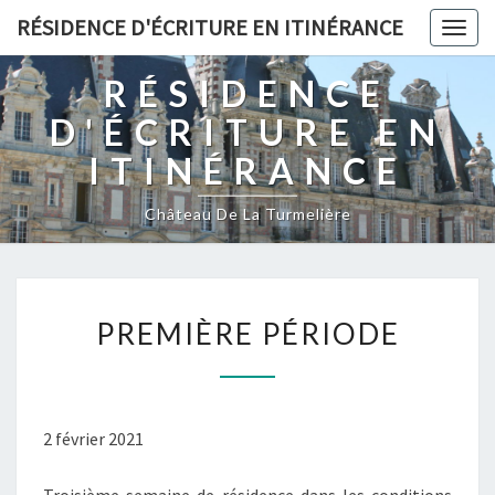
RÉSIDENCE D'ÉCRITURE EN ITINÉRANCE
Togg
navig
RÉSIDENCE
D'ÉCRITURE EN
ITINÉRANCE
Château De La Turmelière
PREMIÈRE
PREMIÈRE PÉRIODE
PÉRIODE
2 février 2021