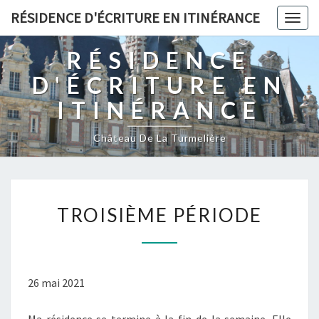
RÉSIDENCE D'ÉCRITURE EN ITINÉRANCE
Togg
navig
RÉSIDENCE
D'ÉCRITURE EN
ITINÉRANCE
Château De La Turmelière
TROISIÈME
TROISIÈME PÉRIODE
PÉRIODE
26 mai 2021